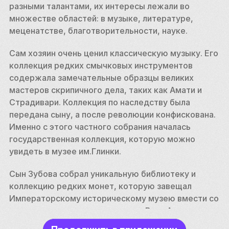
разными талантами, их интересы лежали во 
множестве областей: в музыке, литературе, 
меценатстве, благотворительности, науке. 
Сам хозяин очень ценил классическую музыку. Его 
коллекция редких смычковых инструментов 
содержала замечательные образцы великих 
мастеров скрипичного дела, таких как Амати и 
Страдивари. Коллекция по наследству была 
передана сыну, а после революции конфискована. 
Именно с этого частного собрания началась 
государственная коллекция, которую можно 
увидеть в музее им.Глинки. 
Сын Зубова собрал уникальную библиотеку и 
коллекцию редких монет, которую завещал 
Императорскому историческому музею вмести со 
средствами для ее содержания. Внук Алексея 
Павел Зубов известен как знаменитый ученый в 