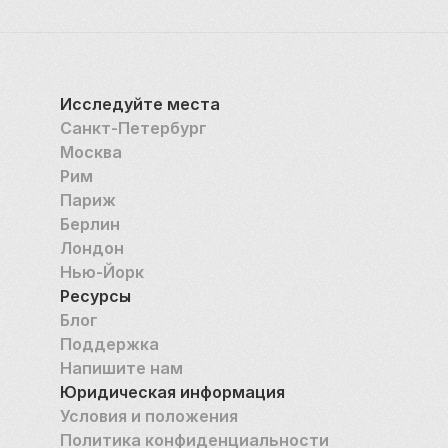
международные экспозиции, творческие встречи 
и концерты; действует галерея, посвященная 
современной скульптуре. 
Таким образом, не просто была сохранена память 
Исследуйте места
о купеческих фамилиях Зубовых и Полежаевых, 
Санкт-Петербург
подаривших России добросовестных и честных 
Москва
людей, тружеников и ученых, успешных 
Рим
предпринимателей, меценатов, ценителей и 
Париж
покровителей культуры и искусства, но и 
Берлин
восстановлен внешний облик и внутреннее 
Лондон
убранство, особенный дух усадьбы, отражающий 
Нью-Йорк
историю мировосприятия преданных Отечеству 
Ресурсы
представителей России. 
Блог
Поддержка
Напишите нам
Юридическая информация
Условия и положения
Политика конфиденциальности