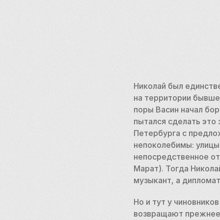
Николай был единств
на территории бывшего
поры Васин начал бор
пытался сделать это 
Петербурга с предлож
непоколебимы: улицы
непосредственное отн
Марат). Тогда Никола
музыкант, а дипломат,
Но и тут у чиновнико
возвращают прежнее н