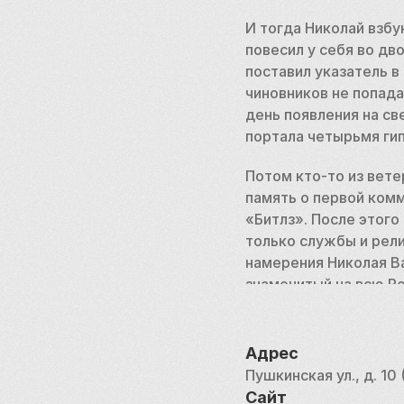
И тогда Николай взбу
повесил у себя во дв
поставил указатель в
чиновников не попадае
день появления на св
портала четырьмя ги
Потом кто-то из вете
память о первой комм
«Битлз». После этого
только службы и рели
намерения Николая В
знаменитый на всю Р
Адрес
Пушкинская ул., д. 10
Сайт