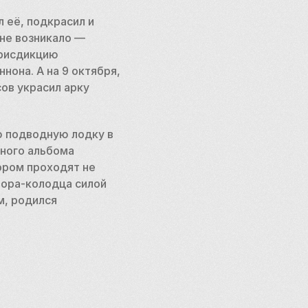
 её, подкрасил и 
не возникало — 
юрисдикцию 
нона. А на 9 октября, 
в украсил арку 
 подводную лодку в 
ного альбома 
ором проходят не 
вора-колодца силой 
, родился 