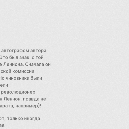
автографом автора 
то был знак: с той 
 Леннона. Сначала он 
ской комиссии 
о чиновники были 
ели 
 революционер 
 Леннон, правда не 
Марата, например)!
т, только иногда 
ая.