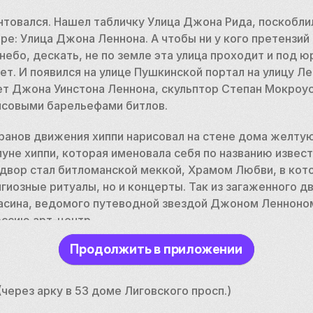
нтовался. Нашел табличку Улица Джона Рида, поскоблил
оре: Улица Джона Леннона. А чтобы ни у кого претензий 
 небо, дескать, не по земле эта улица проходит и под 
т. И появился на улице Пушкинской портал на улицу Лен
ет Джона Уинстона Леннона, скульптор Степан Мокроусо
псовыми барельефами битлов.
ранов движения хиппи нарисовал на стене дома желтую
уне хиппи, которая именовала себя по названию извест
 двор стал битломанской меккой, Храмом Любви, в кот
гиозные ритуалы, но и концерты. Так из загаженного д
асина, ведомого путеводной звездой Джоном Ленноном
оссию арт-центр.
Продолжить в приложении
 (через арку в 53 доме Лиговского просп.)