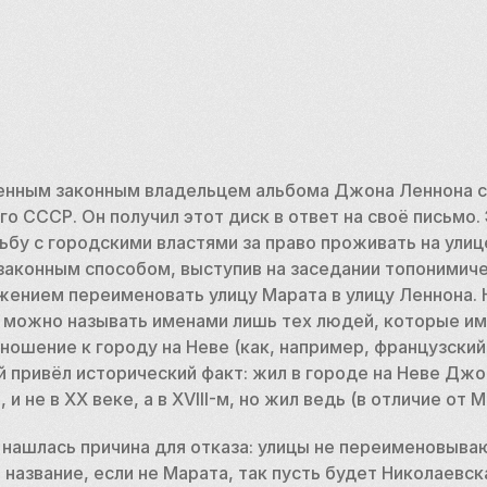
енным законным владельцем альбома Джона Леннона с 
 СССР. Он получил этот диск в ответ на своё письмо. Э
ьбу с городскими властями за право проживать на улице
законным способом, выступив на заседании топонимиче
ением переименовать улицу Марата в улицу Леннона. Н
 можно называть именами лишь тех людей, которые им
ошение к городу на Неве (как, например, французский
й привёл исторический факт: жил в городе на Неве Джон
 и не в XX веке, а в XVIII-м, но жил ведь (в отличие от 
в нашлась причина для отказа: улицы не переименовываю
азвание, если не Марата, так пусть будет Николаевск