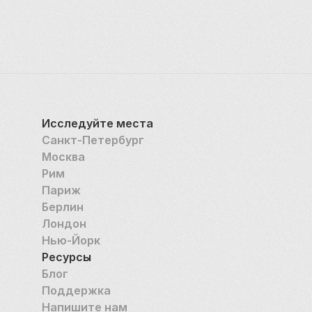
Больше подробностей вы узнаете [на 
официальном сайте](https://passage.spb.ru/), а в 
социальных сетях найдёте много интересного о 
скидках, новинках и розыгрышах. Чтобы ничего не 
упустить, подписывайтесь на «Пассаж» [в 
Telegram-канале](https://t.me/passage_saintp) и в 
официальном паблике [ВКонтакте]
Исследуйте места
(https://vk.com/passagespb). 
Санкт-Петербург
Москва
*\* Модные*
Рим
Париж
Берлин
Лондон
Нью-Йорк
Ресурсы
Блог
Поддержка
Напишите нам