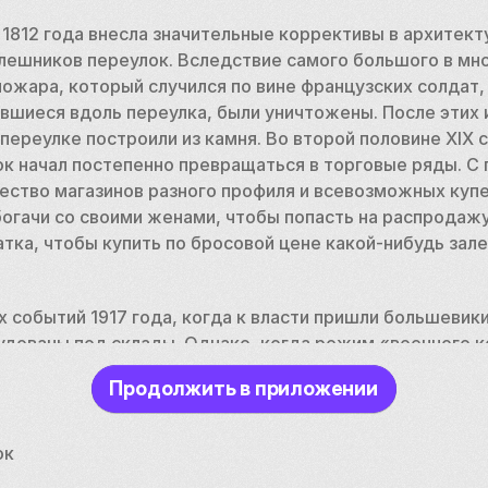
1812 года внесла значительные коррективы в архитект
лешников переулок. Вследствие самого большого в мно
ожара, который случился по вине французских солдат,
вшиеся вдоль переулка, были уничтожены. После этих 
 переулке построили из камня. Во второй половине XIX с
 начал постепенно превращаться в торговые ряды. С г
тво магазинов разного профиля и всевозможных купече
огачи со своими женами, чтобы попасть на распродажу
ка, чтобы купить по бросовой цене какой-нибудь зале
событий 1917 года, когда к власти пришли большевики,
удованы под склады. Однако, когда режим «военного к
ереулок опять засверкал витринами. 
Продолжить в приложении
улярен не только среди любителей шопинга, это тихое
тических свиданий и неспешных прогулок по историче
ок