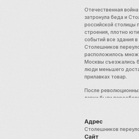
Отечественная война 
затронула беда и Сто
российской столицы п
строения, плотно юти
событий все здания в
Столешников переулок
расположилось множес
Москвы съезжались б
люди меньшего достат
прилавках товар. 
После революционных 
лавки были переобор
убыль, Столешников п
Сегодня переулок поп
Адрес
подходит и для роман
Столешников переул
Сайт