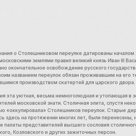
ания о Столешниковом переулке датированы началом XV
московскими землями правил великий князь Иван III Вас
ано окончательное освобождение русского государства
воим названием переулок обязан проживавшим на его т
вшимся производством скатертей для царского двора.
етия эта уютная, весьма немноголюдная и утопающая в зе
телей московской знати. Столичная элита, спустя неко
ью «оккупировала» Столешников переулок. Старые дер
ь здесь на протяжении многих лет, были перенесены, н
е палаты представителей высшего сословия столичного
ого, Козловского и других зажиточных персон. 