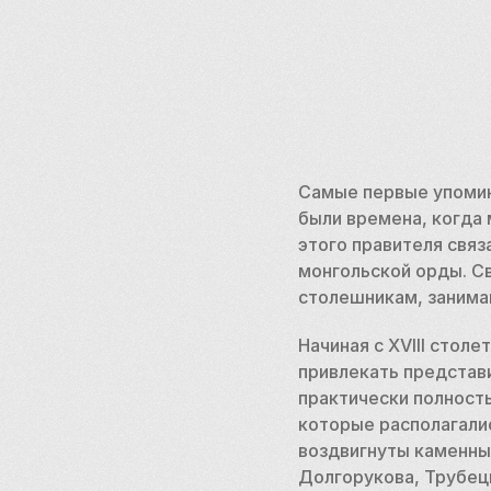
Самые первые упомин
были времена, когда 
этого правителя связ
монгольской орды. С
столешникам, занима
Начиная c XVIII стол
привлекать представи
практически полност
которые располагалис
воздвигнуты каменны
Долгорукова, Трубецк