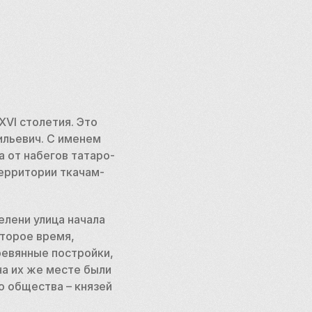
I столетия. Это 
ильевич. С именем 
 от набегов татаро-
ерритории ткачам-
 
лени улица начала 
торое время, 
евянные постройки, 
а их же месте были 
 общества – князей 