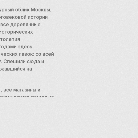
урный облик Москвы, 
говековой истории 
 все деревянные 
исторических 
толетия 
одами здесь 
ских лавок: со всей 
. Спешили сюда и 
жавшийся на 
 все магазины и 
оммунизма» пошел на 
 место идеально 
скому центру Москвы. 