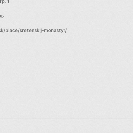
тр. 1
рь
k/place/sretenskij-monastyr/