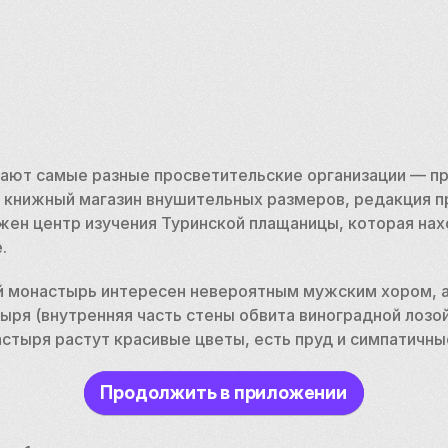
ают самые разные просветительские организации — пр
 книжный магазин внушительных размеров, редакция пра
ен центр изучения Туринской плащаницы, которая нахо
. 
й монастырь интересен невероятным мужским хором, а
ря (внутренняя часть стены обвита виноградной лозой,
настыря растут красивые цветы, есть пруд и симпатичны
Продолжить в приложении