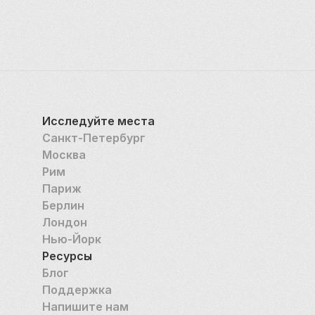
способствовала обновлению здания и придала ему 
первоначальный исторический облик. 
В настоящее время в храме проводятся 
богослужения. В монастырских зданиях 
располагается Центральный музей древнерусской 
культуры и искусства имени Андрея Рублёва. 
Исследуйте места
Музей, посвящённый памяти великого иконописца, 
Санкт-Петербург
был основан в 1947 году, в годовщину 800-летия 
Москва
Москвы. Долгое время его фонды не отличались 
Рим
особым богатством, но со временем музей стал 
Париж
хранилищем и центром реставрации ветхих икон и 
Берлин
фресок, которые переносились сюда из 
Лондон
разрушенных храмов в разных уголках России. В 
Нью-Йорк
наши дни в музее можно увидеть около 5000 икон 
Ресурсы
разных эпох, иконные оклады, старинные 
Блог
православные культовые атрибуты, рукописные и 
Поддержка
печатные церковные книги, в том числе 
Напишите нам
старообрядческие. При музее работают клубы 