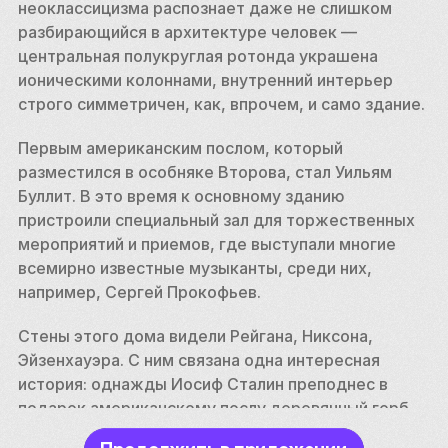
неоклассицизма распознает даже не слишком 
разбирающийся в архитектуре человек — 
центральная полукруглая ротонда украшена 
ионическими колоннами, внутренний интерьер 
строго симметричен, как, впрочем, и само здание. 
Первым американским послом, который 
разместился в особняке Второва, стал Уильям 
Буллит. В это время к основному зданию 
пристроили специальный зал для торжественных 
мероприятий и приемов, где выступали многие 
всемирно известные музыканты, среди них, 
например, Сергей Прокофьев. 
Стены этого дома видели Рейгана, Никсона, 
Эйзенхауэра. С ним связана одна интересная 
история: однажды Иосиф Сталин преподнес в 
подарок американскому послу деревянный герб, 
который украшал кабинет посла шесть лет, с 1946 