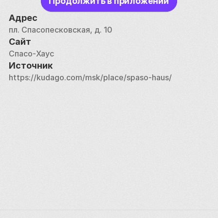
Продолжить в приложении
по 1952 год. Ходят упорные слухи, что в этом 
подарке было спрятано прослушивающее 
Адрес
устройство. 
пл. Спасопесковская, д. 10
Сайт
Спасо-Хаус
Источник
https://kudago.com/msk/place/spaso-haus/