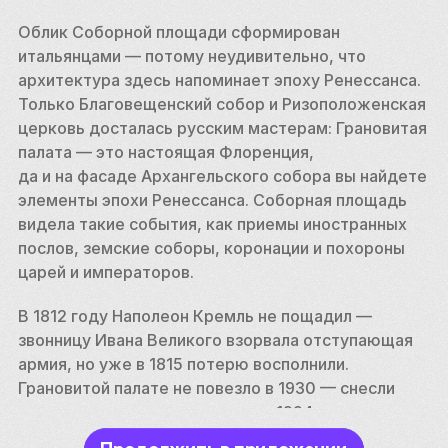
Облик Соборной площади сформирован 
итальянцами — потому неудивительно, что 
архитектура здесь напоминает эпоху Ренессанса. 
Только Благовещенский собор и Ризоположенская 
церковь досталась русским мастерам: Грановитая 
палата — это настоящая Флоренция, 
да и на фасаде Архангельского собора вы найдете 
элементы эпохи Ренессанса. Соборная площадь 
видела такие события, как приемы иностранных 
послов, земские соборы, коронации и похороны 
царей и императоров. 
В 1812 году Наполеон Кремль не пощадил — 
звонницу Ивана Великого взорвала отступающая 
армия, но уже в 1815 потерю восполнили. 
Грановитой палате не повезло в 1930 — снесли 
ее красное крыльцо, и только в 1994 году вернули 
былую красоту. 