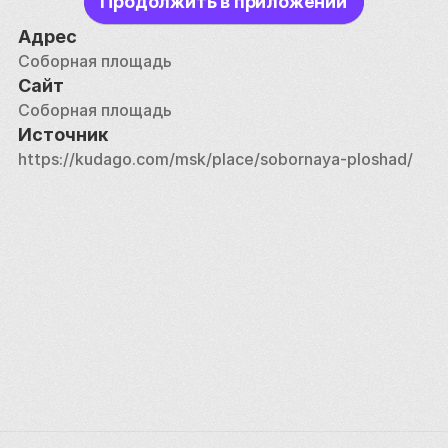
Продолжить в приложении
Площадь вымостили камнем только в 1913 году: 
Адрес
до этого по ней передвигались по земле, которая 
Соборная площадь
то превращалась в грязь, то замерзала. 
Сайт
Соборная площадь
Источник
https://kudago.com/msk/place/sobornaya-ploshad/