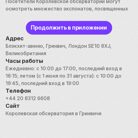
Посетители Королевской обсерватории могут 
осмотреть множество экспонатов, посвященных 
истории астрономии, хронометража и навигации. 
Одной из главных достопримечательностей 
Продолжить в приложении
является линия Prime Meridian Line, где посетители 
могут стоять одной ногой в восточном полушарии, 
Адрес
а другой — в западном. Эта линия, отмеченная 
Блэкхит-авеню, Гринвич, Лондон SE10 8XJ, 
стальной полосой во дворе, символизирует 
Великобритания
отправную точку часовых поясов мира.
Часы работы
Ежедневно: с 10:00 до 17:00, последний вход в 
В обсерватории также находится исторический 
16:15; летом (с 1 июня по 31 августа): с 10:00 до 
восьмиугольный зал, спроектированный сэром 
19:45, последний вход в 19:00
Кристофером Реном, где проводились одни из 
Телефон
самых ранних наблюдений. В галереях времени 
+44 20 8312 6608
представлена коллекция исторических часов, в 
Сайт
том числе морской хронометрист H4, созданный 
Королевская обсерватория в Гринвиче
Джоном Харрисоном и позволяющий решить 
проблему определения долготы в море. Большой 
экваториальный телескоп, расположенный в 