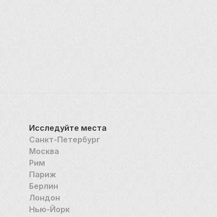
куполе обсерватории, — еще одна 
достопримечательность, позволяющая получить 
представление о достижениях наблюдательной 
астрономии.
Помимо своего исторического значения, 
Королевская обсерватория продолжает 
привлекать внимание общественности к 
современной астрономии. Планетарий Питера 
Харрисона предлагает захватывающие шоу, в 
которых посетители отправляются в путешествие 
Исследуйте места
по космосу и знакомятся с чудесами Вселенной. 
Санкт-Петербург
Уникальное сочетание истории, науки и 
Москва
образования делает обсерваторию обязательной 
Рим
для посещения всеми, кто интересуется 
Париж
звездами, временем и фундаментальными 
Берлин
факторами, повлиявшими на наше понимание мира.
Лондон
Нью-Йорк