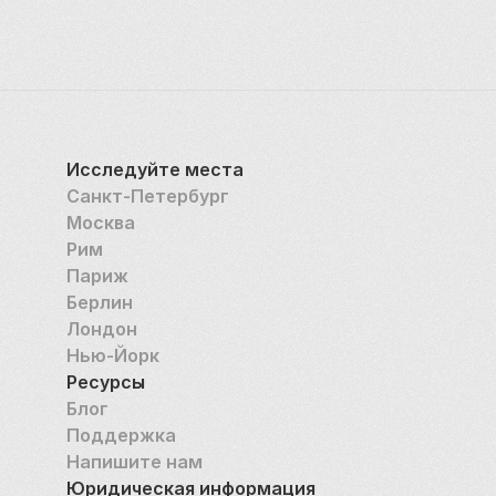
установлена легкоатлетическая дорожка с 
современным синтетическим покрытием, 
способствовавшим развитию спортсменами 
максимальной скорости. За счёт этого стадион 
стал ведущим в Советском Союзе 
легкоатлетическим центром. Кроме того, на 
Исследуйте места
стадионе регулярно проводились матчи по регби и 
Санкт-Петербург
хоккею на траве.
Москва
Своё нынешнее название Петровский стадион 
Рим
получил в 1992 году, а в последующие несколько 
Париж
лет были проведены некоторые ремонтные 
Берлин
работы и установлен электрический подогрев 
Лондон
поля. Начиная с 1995 года «Петровский» 
Нью-Йорк
полностью перешёл в ведение петербургского 
Ресурсы
футбольного клуба «Зенит».  Не так давно 
Блог
основная команда «Зенита» сменила домашний 
Поддержка
стадион и теперь играет на «Газпром Арене». 
Напишите нам
Теперь на «Петровском» проходят матчи 
Юридическая информация