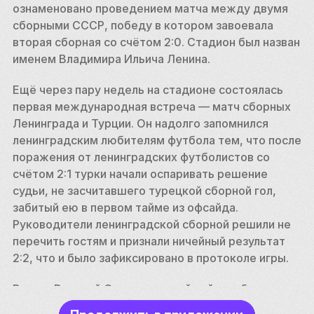
ознаменовано проведением матча между двумя 
сборными СССР, победу в котором завоевала 
вторая сборная со счётом 2:0. Стадион был назван 
именем Владимира Ильича Ленина.
Ещё через пару недель на стадионе состоялась 
первая международная встреча — матч сборных 
Ленинграда и Турции. Он надолго запомнился 
ленинградским любителям футбола тем, что после 
поражения от ленинградских футболистов со 
счётом 2:1 турки начали оспаривать решение 
судьи, не засчитавшего турецкой сборной гол, 
забитый ею в первом тайме из офсайда. 
Руководители ленинградской сборной решили не 
перечить гостям и признали ничейный результат 
2:2, что и было зафиксировано в протоколе игры.
В годы Великой Отечественной войны и блокады 
Ленинграда стадиону имени Ленина пришлось 