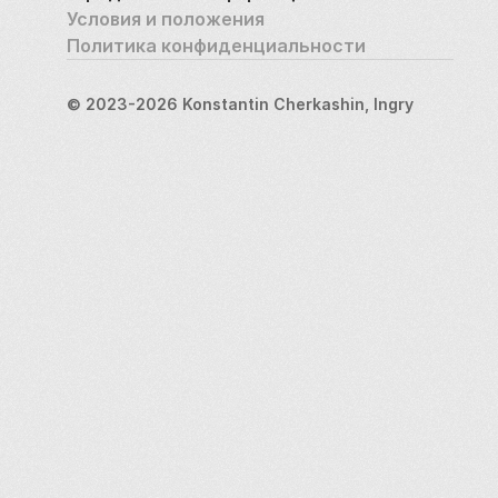
«Зенита-2».
Условия и положения
Политика конфиденциальности
Помимо проведения спортивных матчей и 
состязаний на «Петровском» регулярно 
© 2023-2026 Konstantin Cherkashin, Ingry
проводятся рок-фестивали и концерты звёзд 
мирового и отечественного рока и эстрады. Так, в 
2012 году на стадионе выступила всемирно 
известная команда Red Hot Chili Peppers.