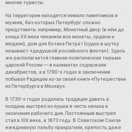
многие туристы. 
На территории находится немало памятников и 
музеев, без которых Петербург сложно 
представить: например, Монетный двор (в нём до 
конца XX века чеканили все монеты, ордена и 
медали), дом для ботика Петра I (судно в шутку 
называют «дедушкой российского флота»). Здесь 
же располагается главная политическая тюрьма 
царской России — в казематах содержали 
декабристов, а в 1790-х годах в заключении 
побывал Радищев из-за своей книги «Путешествие 
из Петербурга в Москву». 
В 1730-х годах родилась традиция давать в 
полдень выстрел из пушки в честь начала и 
окончания рабочего дня. Постоянным выстрел 
стал в XIX веке, в 1873 году. В Советском Союзе 
ежедневную пальбу прекратили, крепость даже 