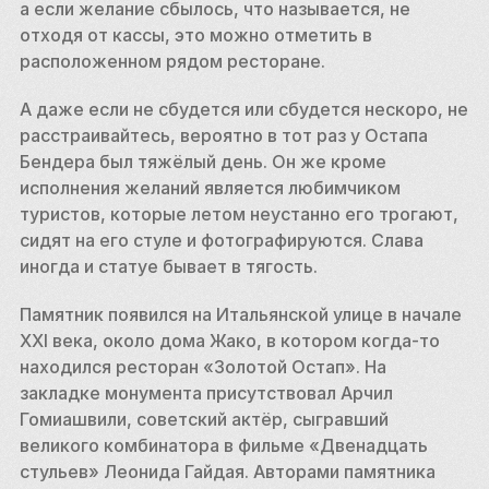
а если желание сбылось, что называется, не 
отходя от кассы, это можно отметить в 
расположенном рядом ресторане.
А даже если не сбудется или сбудется нескоро, не 
расстраивайтесь, вероятно в тот раз у Остапа 
Бендера был тяжёлый день. Он же кроме 
исполнения желаний является любимчиком 
туристов, которые летом неустанно его трогают, 
сидят на его стуле и фотографируются. Слава 
иногда и статуе бывает в тягость.
Памятник появился на Итальянской улице в начале 
XXI века, около дома Жако, в котором когда-то 
находился ресторан «Золотой Остап». На 
закладке монумента присутствовал Арчил 
Гомиашвили, советский актёр, сыгравший 
великого комбинатора в фильме «Двенадцать 
стульев» Леонида Гайдая. Авторами памятника 