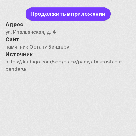
Остапу Бендеру выступили  скульптор Альберт 
Чаркин и архитектор Вячеслав Бухаев. Памятник 
Продолжить в приложении
специально сделан так, что любой желающий 
может присесть на заветный стул и 
Адрес
сфотографироваться с Бендером.
ул. Итальянская, д. 4
Сайт
памятник Остапу Бендеру
Источник
https://kudago.com/spb/place/pamyatnik-ostapu-
benderu/