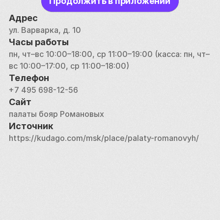
Продолжить в приложении
кладовые. В усадебном подвале находится 
подземный археологический музей с гончарной 
Адрес
мастерской, построенной в период с XV по XVII 
ул. Варварка, д. 10
столетие. 
Часы работы
пн, чт–вс 10:00–18:00, ср 11:00–19:00 (касса: пн, чт–
вс 10:00–17:00, ср 11:00–18:00)
Телефон
+7 495 698-12-56
Сайт
палаты бояр Романовых
Источник
https://kudago.com/msk/place/palaty-romanovyh/