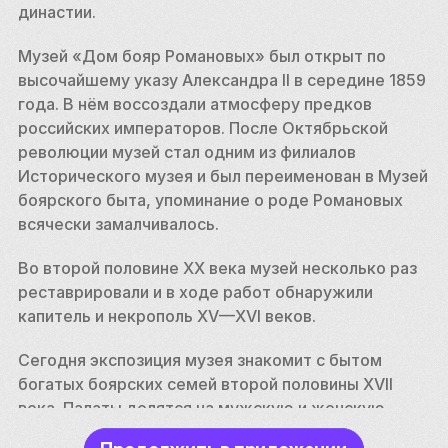
династии. 
Музей «Дом бояр Романовых» был открыт по 
высочайшему указу Александра II в середине 1859 
года. В нём воссоздали атмосферу предков 
российских императоров. После Октябрьской 
революции музей стал одним из филиалов 
Исторического музея и был переименован в Музей 
боярского быта, упоминание о роде Романовых 
всячески замалчивалось. 
Во второй половине XX века музей несколько раз 
реставрировали и в ходе работ обнаружили 
капитель и некрополь XV—XVI веков. 
Сегодня экспозиция музея знакомит с бытом 
богатых боярских семей второй половины XVII 
века. Палаты делятся на мужскую и женскую 
половины, подсобные помещения, библиотеку, 