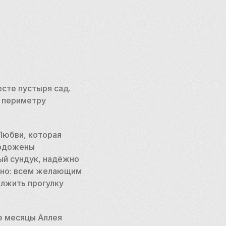
сте пустыря сад. 
 периметру 
Любви, которая 
одожены 
ый сундук, надёжно 
тно: всем желающим 
лжить прогулку 
 месяцы Аллея 