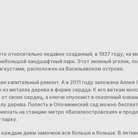
то относительно недавно созданный, в 1937 году, на ме
небольшой ландшафтный парк. Этот зеленый уголок, по
 кустами, расположен на Васильевском острове.
ен капитальный ремонт. А в 2011 году заложена Аллея 
о из металла дерева в форме сердца. К его веткам мол
от своих сердец, а ключи опускают в сказочный кован
олу дерева. Попасть в Опочининский сад можно беспла
риехать на станцию метро «Василеостровская» и продо
 парку.
 каждым днем замочков все больше и больше. В летние