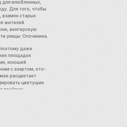
 для влюбленных, 
ду. Для того, чтобы 
 взамен старых 
я жителей 
ни, венгерскую 
ти улицы: Опочинина.
поэтому даже 
ких площадок 
ми, юношей 
онам с азартом, кто-
 мае расцветает 
афировать цветущие 
т пройтись 
и от опадающих 