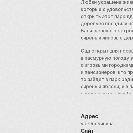
Любви украшена живы
которые с удовольств
открыть этот парк дл
деревьев посадили но
Васильевского остров
сирень и липовые дер
Сад открыт для посе
в пасмурную погоду в
с игровыми городками
и пенсионеров: кто пр
то зайдет в парк рад
сирень и яблони, и в
сиреневые ветви и бе
по весеннему парку,
листьев.
Адрес
ул. Опочинина
Сайт