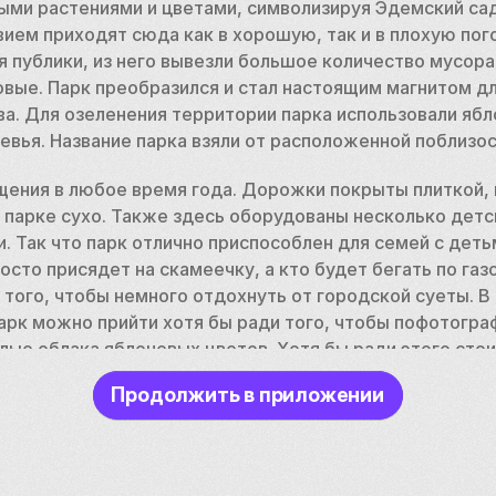
ми растениями и цветами, символизируя Эдемский сад
ием приходят сюда как в хорошую, так и в плохую пого
я публики, из него вывезли большое количество мусора,
вые. Парк преобразился и стал настоящим магнитом дл
а. Для озеленения территории парка использовали ябло
евья. Название парка взяли от расположенной поблизос
щения в любое время года. Дорожки покрыты плиткой, 
 парке сухо. Также здесь оборудованы несколько детс
. Так что парк отлично приспособлен для семей с деть
осто присядет на скамеечку, а кто будет бегать по газ
и того, чтобы немного отдохнуть от городской суеты. В
 парк можно прийти хотя бы ради того, чтобы пофотогр
лые облака яблоневых цветов. Хотя бы ради этого стои
 хорош он и осенью, когда дорожки становятся желтым
Продолжить в приложении