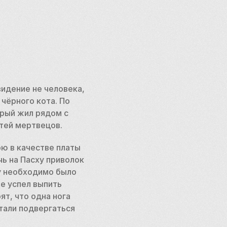
дение не человека, 
ёрного кота. По 
рый жил рядом с 
тей мертвецов.
ю в качестве платы 
ь на Пасху приволок 
у необходимо было 
е успел выпить 
т, что одна нога 
тали подвергаться 