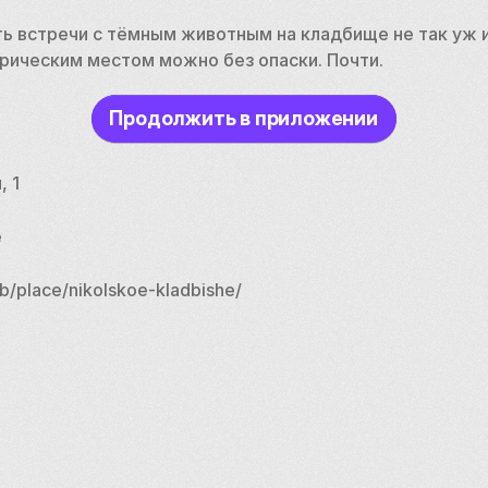
ь встречи с тёмным животным на кладбище не так уж и
рическим местом можно без опаски. Почти.
Продолжить в приложении
, 1
е
b/place/nikolskoe-kladbishe/