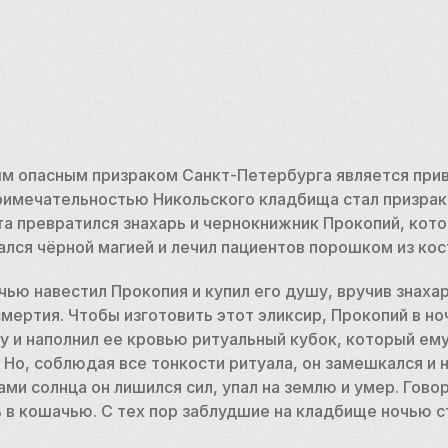
м опасным призраком Санкт-Петербурга является приви
имечательностью Никольского кладбища стал призрак ч
та превратился знахарь и чернокнижник Прокопий, кото
лся чёрной магией и лечил пациентов порошком из кос
чью навестил Прокопия и купил его душу, вручив знахар
мертия. Чтобы изготовить этот эликсир, Прокопий в ноч
у и наполнил ее кровью ритуальный кубок, который ем
 Но, соблюдая все тонкости ритуала, он замешкался и н
ми солнца он лишился сил, упал на землю и умер. Говоря
 в кошачью. С тех пор заблудшие на кладбище ночью с