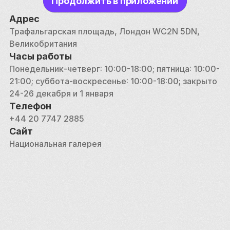
Продолжить в приложении
семинаров, призванных привлечь внимание 
публики и углубить ее понимание искусства. Отдел 
Адрес
реставрации галереи является одним из ведущих 
Трафальгарская площадь, Лондон WC2N 5DN, 
мировых центров по сохранению и изучению 
Великобритания
картин, обеспечивающих сохранение этих 
Часы работы
шедевров для будущих поколений.
Понедельник-четверг: 10:00-18:00; пятница: 10:00-
21:00; суббота-воскресенье: 10:00-18:00; закрыто 
Вход в Национальную галерею бесплатный, что 
24-26 декабря и 1 января
позволяет каждому ознакомиться с ее обширной 
Телефон
коллекцией в удобном для себя темпе. 
+44 20 7747 2885
Независимо от того, являетесь ли вы ценителем 
Сайт
искусства или случайным посетителем, 
Национальная галерея
Национальная галерея предлагает вам 
незабываемые впечатления и уникальную 
возможность познакомиться с некоторыми из 
самых знаковых и влиятельных произведений 
искусства из когда-либо созданных.