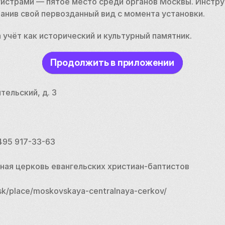
истрами — пятое место среди органов Москвы. Инструм
анив свой первозданный вид с момента установки. 
а учёт как исторический и культурный памятник. 
Продолжить в приложении
тельский, д. 3
 495 917-33-63
ная церковь евангельских христиан-баптистов
sk/place/moskovskaya-centralnaya-cerkov/