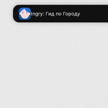
Ingry: Гид по Городу