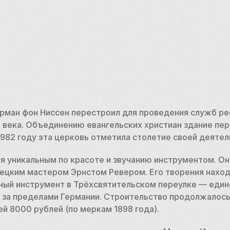
ерман фон Ниссен перестроил для проведения служб ре
I века. Объединению евангельских христиан здание пер
В 1982 году эта церковь отметила столетие своей деятел
я уникальным по красоте и звучанию инструментом. Он 
ецким мастером Эрнстом Ревером. Его творения находи
ьный инструмент в Трёхсвятительском переулке — един
 за пределами Германии. Строительство продолжалось 
ей 8000 рублей (по меркам 1898 года). 