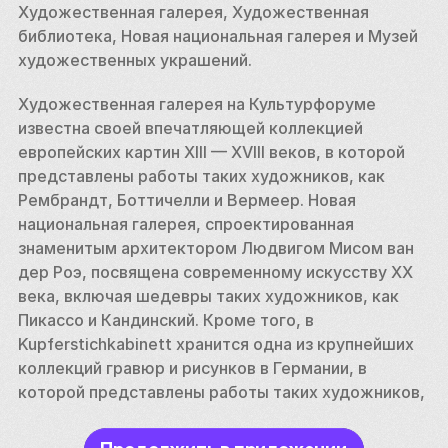
Художественная галерея, Художественная 
библиотека, Новая национальная галерея и Музей 
художественных украшений.
Художественная галерея на Культурфоруме 
известна своей впечатляющей коллекцией 
европейских картин XIII — XVIII веков, в которой 
представлены работы таких художников, как 
Рембрандт, Боттичелли и Вермеер. Новая 
национальная галерея, спроектированная 
знаменитым архитектором Людвигом Мисом ван 
дер Роэ, посвящена современному искусству XX 
века, включая шедевры таких художников, как 
Пикассо и Кандинский. Кроме того, в 
Kupferstichkabinett хранится одна из крупнейших 
коллекций гравюр и рисунков в Германии, в 
которой представлены работы таких художников, 
как Альбрехт Дюрер и Франсиско де Гойя.