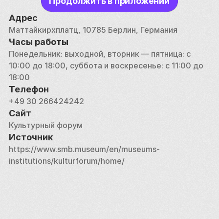
Продолжить в приложении
Культурный форум также включает Филармонию, 
где находится Берлинский филармонический 
Адрес
оркестр, и Художественную библиотеку, в 
Маттайкирхплатц, 10785 Берлин, Германия
которой представлена обширная коллекция 
Часы работы
литературы по истории искусства и смежным 
Понедельник: выходной, вторник — пятница: с 
темам. Культурфорум, объединяющий музеи, 
10:00 до 18:00, суббота и воскресенье: с 11:00 до 
концертные залы и библиотеки, служит яркой 
18:00
платформой для изучения европейской истории 
Телефон
культуры и современного искусства. Проводимые 
+49 30 266424242
здесь временные выставки и мероприятия 
Сайт
предоставляют богатый и разнообразный 
Культурный форум
культурный опыт, что делает его незаменимым 
Источник
местом для всех, кто интересуется искусством и 
https://www.smb.museum/en/museums-
историей.
institutions/kulturforum/home/