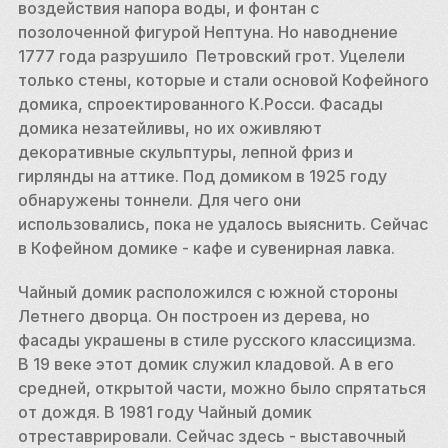
воздействия напора воды, и фонтан с 
позолоченной фигурой Нептуна. Но наводнение  
1777 года разрушило  Петровский грот. Уцелели 
только стены, которые и стали основой Кофейного 
домика, спроектированного К.Росси. Фасады 
домика незатейливы, но их оживляют 
декоративные скульптуры, лепной фриз и 
гирлянды на аттике. Под домиком в 1925 году 
обнаружены тоннели. Для чего они 
использовались, пока не удалось выяснить. Сейчас 
в Кофейном домике - кафе и сувенирная лавка.
Чайный домик расположился с южной стороны 
Летнего дворца. Он построен из дерева, но 
фасады украшены в стиле русского классицизма. 
В 19 веке этот домик служил кладовой. А в его 
средней, открытой части, можно было спрятаться 
от дождя. В 1981 году Чайный домик 
отреставрировали. Сейчас здесь - выставочный 