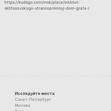
больницы храм перестал функционировать и 
https://kudago.com/msk/place/institut-
превратился в приёмное отделение. 
sklifosovskogo-strannopriimnyj-dom-grafa-/
За последние полвека институт превратился в 
огромный центр скорой помощи, где работают 
ведущие специалисты разных направлений 
медицины, оказывается бесплатная экстренная 
помощь, проводятся уникальные исследования. 
Одним из моментов, впервые введённых 
институтом Склифософского в медицинскую 
практику, явилось оказание первой помощи 
пострадавшим ещё в машине скорой помощи, по 
дороге в клинику. 
Недавно здесь был открыт Головной региональный 
сосудистый центр, который, по оценкам 
специалистов, будет способствовать 
Исследуйте места
значительному снижению смертности от 
Санкт-Петербург
сердечно-сосудистых заболеваний, занимающих 
Москва