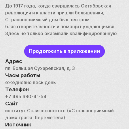
До 1917 года, когда свершилась Октябрьская 
революция и к власти пришли большевики, 
Странноприимный дом был центром 
благотворительности и помощи нуждающимся. 
Здесь не только оказывали квалифицированную 
медицинскую помощь, но предоставляли приют и 
оказывали посильную материальную помощь 
Продолжить в приложении
бедным. Следует отметить, что в 
Странноприимном доме бедным девушкам 
Адрес
давалось приданое с тем, чтобы они могли как 
пл. Большая Сухарёвская, д. 3
можно скорее выйти замуж. 
Часы работы
ежедневно весь день
В эпоху Советского Союза Шереметевская 
Телефон
больница полностью переключилась на оказание 
+7 495 680-41-54
медицинской помощи и в 1923 году была 
Сайт
переименована в Институт травматологии и 
институт Склифосовского («Странноприимный 
неотложной помощи имени известного хирурга 
дом» графа Шереметева)
Склифосовского. Находящийся на территории 
Источник