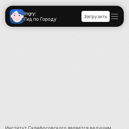
Ingry:
Загрузить
Гид по Городу
Институт Склифосовского является ведущим 