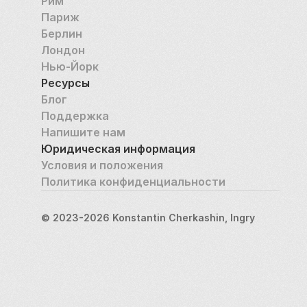
первое место по проценту летальных исходов. 
Рим
Сотрудники этого учреждения будут не только 
Париж
круглосуточно оказывать больным необходимую 
Берлин
помощь, но и предоставлять консультации своим 
Лондон
коллегам и осуществлять координацию всех 
Нью-Йорк
московских клиник, работающих по этому 
Ресурсы
направлению. 
Блог
Поддержка
Напишите нам
Юридическая информация
Условия и положения
Политика конфиденциальности
© 2023-2026 Konstantin Cherkashin, Ingry