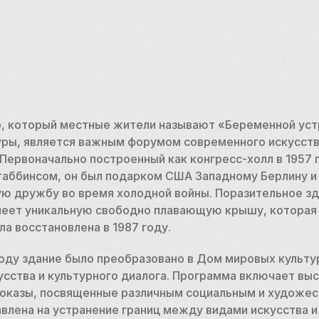
, который местные жители называют «Беременной устр
уры, является важным форумом современного искусства
 Первоначально построенный как конгресс-холл в 1957 
аббинсом, он был подарком США Западному Берлину и 
ю дружбу во время холодной войны. Поразительное зд
меет уникальную свободно плавающую крышу, которая ч
ла восстановлена в 1987 году.
 году здание было преобразовано в Дом мировых культур
ства и культурного диалога. Программа включает выст
оказы, посвященные различным социальным и художес
авлена на устранение границ между видами искусства и