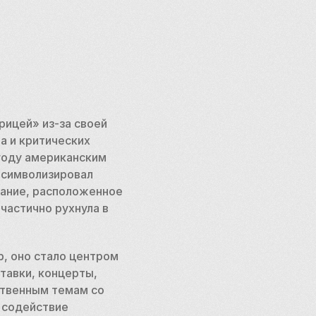
ицей» из-за своей 
 и критических 
году американским 
символизировал 
ание, расположенное 
астично рухнула в 
, оно стало центром 
авки, концерты, 
твенным темам со 
 содействие 