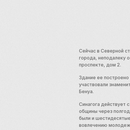
Сейчас в Северной ст
города, неподалеку о
проспекте, дом 2.
Здание ее построено 
участвовали знамениты
Бенуа.
Синагога действует с
общины через полгода
были и шестидесятые
вовлечению молодежи