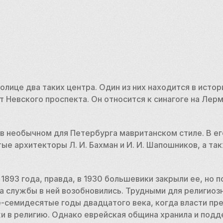
олице два таких центра. Один из них находится в истор
т Невского проспекта. Он относится к синагоге на Лер
в необычном для Петербурга мавританском стиле. В ег
е архитекторы Л. И. Бахман и И. И. Шапошников, а также
 1893 года, правда, в 1930 большевики закрыли ее, но 
 службы в ней возобновились. Трудными для религиозн
-семидесятые годы двадцатого века, когда власти пре
 в религию. Однако еврейская община хранила и подд