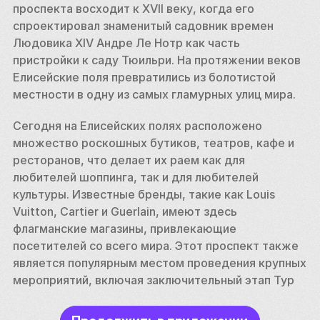
проспекта восходит к XVII веку, когда его 
спроектировал знаменитый садовник времен 
Людовика XIV Андре Ле Нотр как часть 
пристройки к саду Тюильри. На протяжении веков 
Елисейские поля превратились из болотистой 
местности в одну из самых гламурных улиц мира.
Сегодня на Елисейских полях расположено 
множество роскошных бутиков, театров, кафе и 
ресторанов, что делает их раем как для 
любителей шоппинга, так и для любителей 
культуры. Известные бренды, такие как Louis 
Vuitton, Cartier и Guerlain, имеют здесь 
флагманские магазины, привлекающие 
посетителей со всего мира. Этот проспект также 
является популярным местом проведения крупных 
мероприятий, включая заключительный этап Тур 
де Франс и военный парад в День взятия Бастилии, 
что еще больше укрепляет статус улицы как 