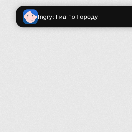
Ingry: Гид по Городу