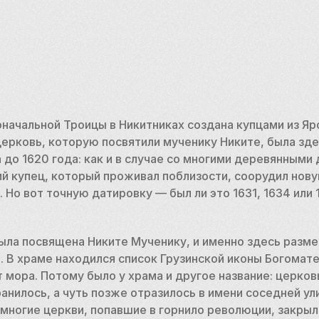
ачальной Троицы в Никитниках создана купцами из Яро
ерковь, которую посвятили мученику Никите, была здесь
до 1620 года: как и в случае со многими деревянными 
ий купец, который проживал поблизости, соорудил нову
. Но вот точную датировку — был ли это 1631, 1634 или 
ла посвящена Никите Мученику, и именно здесь размес
 В храме находился список Грузинской иконы Богомате
 мора. Потому было у храма и другое название: церковь
анилось, а чуть позже отразилось в имени соседней ули
 многие церкви, попавшие в горнило революции, закрыли