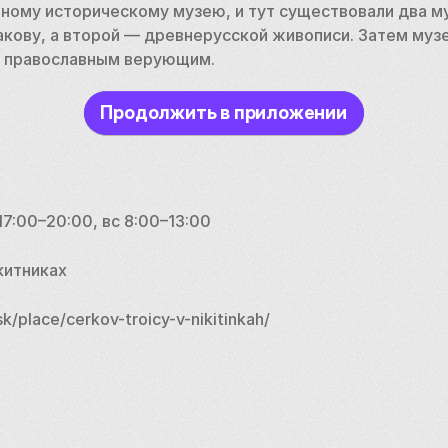
ному историческому музею, и тут существовали два му
ову, а второй — древнерусской живописи. Затем музеи 
и православным верующим. 
Продолжить в приложении
 17:00–20:00, вс 8:00–13:00
китниках
/place/cerkov-troicy-v-nikitinkah/