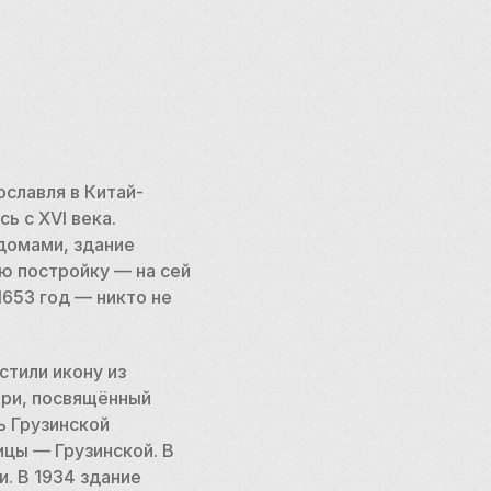
славля в Китай-
 с XVI века. 
домами, здание 
ю постройку — на сей 
1653 год — никто не 
тили икону из 
ри, посвящённый 
 Грузинской 
цы — Грузинской. В 
. В 1934 здание 