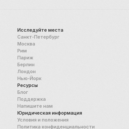
способствует целостному подходу к творчеству и 
побуждает посетителей приобщиться к искусству 
на разных уровнях. 
Менее известен тот факт, что в Центре Помпиду 
Исследуйте места
также находится Публичная информационная 
Санкт-Петербург
библиотека (Публичная информационная 
Москва
библиотека), в которой собрана обширная 
Рим
коллекция книг, средств массовой информации и 
Париж
ресурсов, дополняющих внимание музея к 
Берлин
интеллектуальным исследованиям и культурному 
Лондон
обмену. 
Нью-Йорк
Ресурсы
Посещение Центра Помпиду — это не просто 
Блог
знакомство с современным искусством; это 
Поддержка
возможность познакомиться с передовым 
Напишите нам
искусством, пообщаться с теми, кто заставляет 
Юридическая информация
задуматься, и погрузиться в дух художественного 
Условия и положения
новаторства. Стремление музея бросить вызов 
Политика конфиденциальности