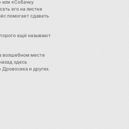
 или «Собачку 
ть его на листке 
ёс помогает сдавать 
оторого ещё называют 
 в волшебном месте 
азад здесь 
 Дровосека и других.