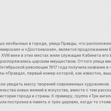
ых необычных в городе, улица Правды, что расположен
имирская» и «Достоевская», является продолжением 
 XVIII веке в этих местах жили служащие Кабинета его
 распоряжались царским имуществом. Оттого улица име
Октябрьской революции 1917 года получила название в ч
ы «Правда», первый номер которой, как известно, выш
жно увидеть массу творений современных художников. 
льства новых веяний в искусстве, вместе с тем расск
истории города и страны. К примеру, группа «Три ангел
ла построена в память о трёх церквях, когда-то стояв