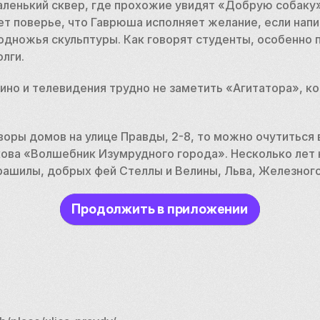
ленький сквер, где прохожие увидят «Добрую собаку»
 поверье, что Гаврюша исполняет желание, если написа
подножья скульптуры. Как говорят студенты, особенно п
олги.
ино и телевидения трудно не заметить «Агитатора», к
дворы домов на улице Правды, 2-8, то можно очутиться
ова «Волшебник Изумрудного города». Несколько лет н
рашилы, добрых фей Стеллы и Велины, Льва, Железного
Продолжить в приложении