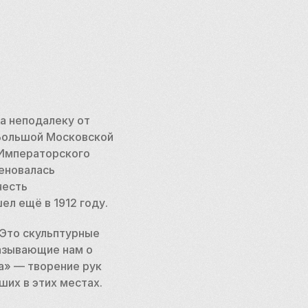
а неподалеку от 
Большой Московской 
 Императорского 
новалась 
есть 
ел ещё в 1912 году.
Это скульптурные 
азывающие нам о 
а» — творение рук 
ших в этих местах.