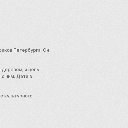
риков Петербурга. Он 
 деревом; и цепь 
с ним. Дети в 
е культурного 