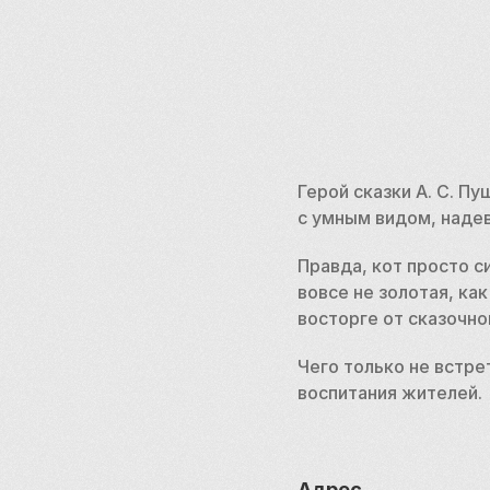
Герой сказки А. С. П
с умным видом, надев
Правда, кот просто си
вовсе не золотая, как
восторге от сказочног
Чего только не встре
воспитания жителей.
Адрес