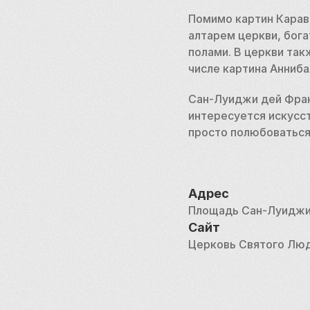
Помимо картин Карав
алтарем церкви, бог
полами. В церкви так
числе картина Анниб
Сан-Луиджи дей Франч
интересуется искусст
просто полюбоваться 
Адрес
Площадь Сан-Луиджи 
Сайт
Церковь Святого Лю