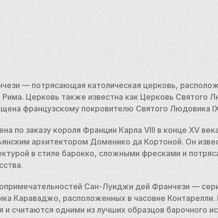
чези — потрясающая католическая церковь, расположе
 Рима. Церковь также известна как Церковь Святого Л
ящена французскому покровителю Святого Людовика IX
а по заказу короля Франции Карла VIII в конце XV века
ьянским архитектором Доменико да Кортоной. Он извес
ектурой в стиле барокко, сложными фресками и потря
ства. 
топримечательностей Сан-Луиджи дей Франчези — серия
ика Караваджо, расположенных в часовне Контарелли.
 и считаются одними из лучших образцов барочного иск