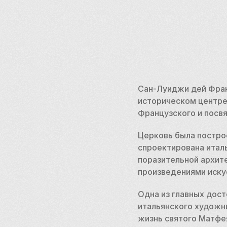
Сан-Луиджи дей Фран
историческом центре
Французского и посв
Церковь была построен
спроектирована итал
поразительной архит
произведениями искус
Одна из главных дос
итальянского художн
жизнь святого Матфея