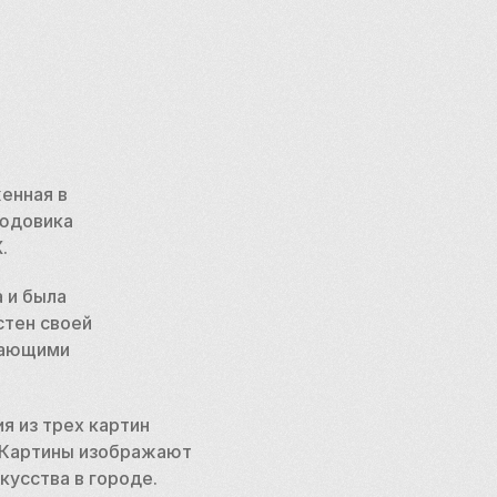
нная в 
юдовика 
. 
 и была 
тен своей 
сающими 
 из трех картин 
 Картины изображают 
усства в городе. 