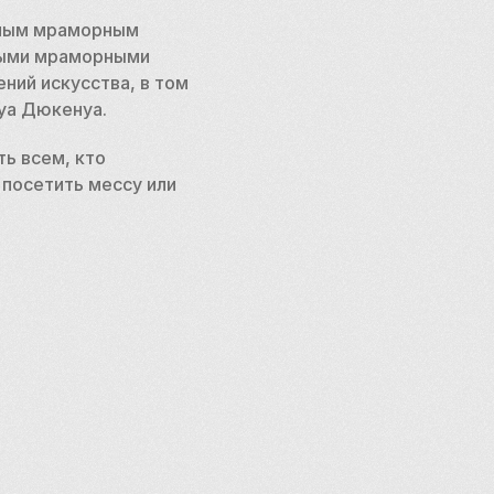
ным мраморным 
ыми мраморными 
ий искусства, в том 
уа Дюкенуа. 
 всем, кто 
посетить мессу или 