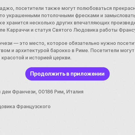
аджо, посетители также могут полюбоваться прекрас
ато украшенными потолочными фресками и замысловат
же хранится несколько других впечатляющих произведен
але Карраччи и статуя Святого Людовика работы Франс
ези — это место, которое обязательно нужно посетить
вом и архитектурой барокко в Риме. Посетители могут 
красотой и историей церкви.
Продолжить в приложении
деи Франчези, 00186 Рим, Италия
довика Французского