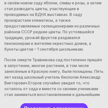
в своём новом саду яблони, сливы и розы, а затем 
стал разводить цветы, участвующие в 
проводимых на ВДНХ выставках. В саду 
произрастали клематисы, а также 
предоставляемые селекционерами из различных 
районов СССР редкие цветы. По устоявшейся 
традиции, урожай фруктов раздавался 
пенсионерам и жителям окрестных домов, а 
букеты цветов – 1 сентября школьникам. 
После смерти Травникова сад постепенно пришёл 
в запустение, многие растения, в том числе 
занесённые в Красную книгу, были похищены. Пять 
лет назад школьный учитель биологии Александр 
Викторович Егоров случайно увидел то, что 
осталось от сада и вместе со своими учениками 
стал заниматься восстановлением и дальнейшим 
развитием памятника природы. Сейчас саду 
Травникова угрожает полное уничтожение из-за 