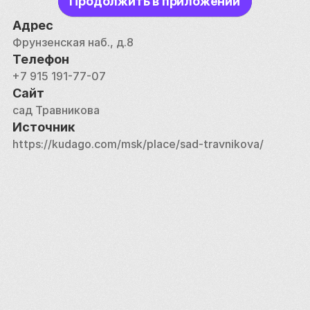
Продолжить в приложении
запланированной постройки вблизи него 
Адрес
многоэтажного здания с подземной парковкой. 
Фрунзенская наб., д.8
Жители соседних домов, ухаживающие за садом 
Телефон
люди и просто неравнодушные москвичи 
+7 915 191-77-07
проводят митинги за сохранение сада Травникова 
Сайт
и защиту природных ландшафтов столицы. 
сад Травникова
Источник
https://kudago.com/msk/place/sad-travnikova/