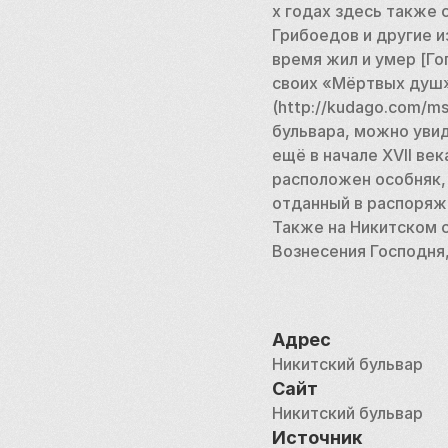
х годах здесь также 
Грибоедов и другие и
время жил и умер [Гог
своих «Мёртвых душ».
(http://kudago.com/ms
бульвара, можно уви
ещё в начале XVII ве
расположен особняк, 
отданный в распоряже
Также на Никитском с
Вознесения Господня,
Адрес
Никитский бульвар
Сайт
Никитский бульвар
Источник