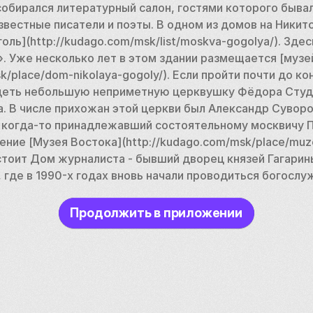
собирался литературный салон, гостями которого бывал
звестные писатели и поэты. В одном из домов на Никит
оль](http://kudago.com/msk/list/moskva-gogolya/). Здес
 Уже несколько лет в этом здании размещается [музей
k/place/dom-nikolaya-gogoly/). Если пройти почти до ко
деть небольшую неприметную церквушку Фёдора Студи
ка. В числе прихожан этой церкви был Александр Суворо
когда-то принадлежавший состоятельному москвичу П. 
ние [Музея Востока](http://kudago.com/msk/place/muzej
тоит Дом журналиста - бывший дворец князей Гагарины
 где в 1990-х годах вновь начали проводиться богослу
Продолжить в приложении