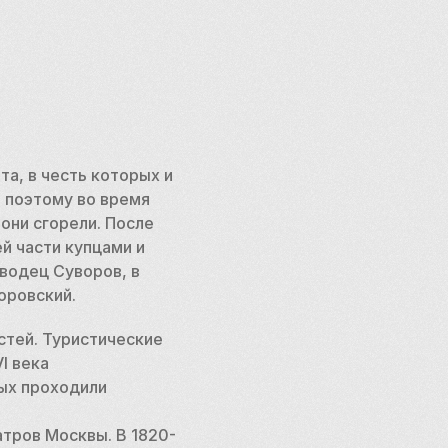
а, в честь которых и 
 поэтому во время 
они сгорели. После 
 части купцами и 
одец Суворов, в 
оровский. 
тей. Туристические 
 века 
ых проходили 
атров Москвы. В 1820-