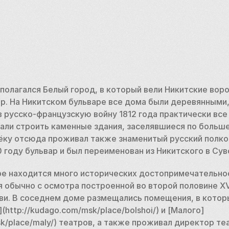
полагался Белый город, в который вели Никитские ворот
ар. На Никитском бульваре все дома были деревянными,
 русско-французскую войну 1812 года практически все 
чали строить каменные здания, заселявшиеся по большей
ёку отсюда проживал также знаменитый русский полков
0 году бульвар и был переименован из Никитского в Сув
ре находится много исторических достопримечательнос
 обычно с осмотра построенной во второй половине XVI
ви. В соседнем доме размещались помещения, в котор
http://kudago.com/msk/place/bolshoi/) и [Малого]
sk/place/maly/) театров, а также проживал директор те