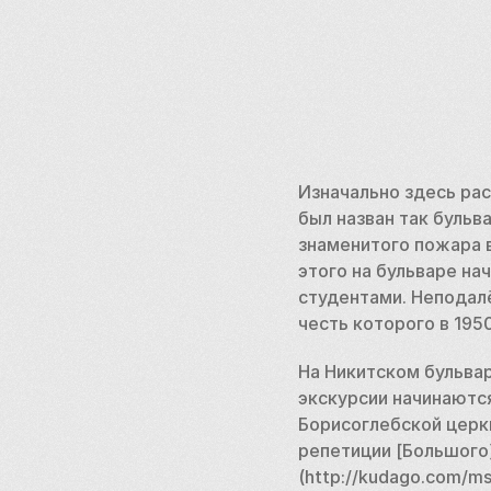
Изначально здесь рас
был назван так бульв
знаменитого пожара в
этого на бульваре на
студентами. Неподал
честь которого в 195
На Никитском бульва
экскурсии начинаются
Борисоглебской церк
репетиции [Большого](
(http://kudago.com/m