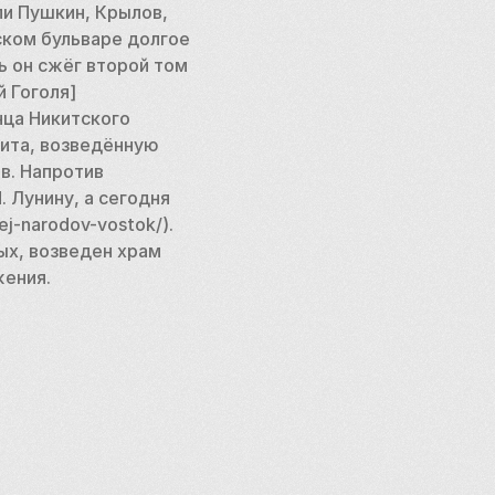
и Пушкин, Крылов, 
ском бульваре долгое 
ь он сжёг второй том 
 Гоголя]
нца Никитского 
та, возведённую 
в. Напротив 
Лунину, а сегодня 
-narodov-vostok/). 
х, возведен храм 
жения.