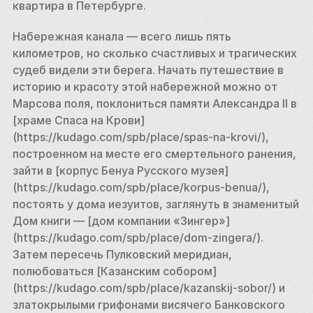
квартира в Петербурге. 
Набережная канала — всего лишь пять 
километров, но сколько счастливых и трагических 
судеб видели эти берега. Начать путешествие в 
историю и красоту этой набережной можно от 
Марсова поля, поклониться памяти Александра II в 
[храме Спаса на Крови]
(https://kudago.com/spb/place/spas-na-krovi/), 
построенном на месте его смертельного ранения, 
зайти в [корпус Бенуа Русского музея]
(https://kudago.com/spb/place/korpus-benua/), 
постоять у дома иезуитов, заглянуть в знаменитый 
Дом книги — [дом компании «Зингер»]
(https://kudago.com/spb/place/dom-zingera/). 
Затем пересечь Пулковский меридиан, 
полюбоваться [Казанским собором]
(https://kudago.com/spb/place/kazanskij-sobor/) и 
златокрылыми грифонами висячего Банковского 