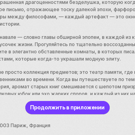
крашенная драгоценностями безделушка, которую когд
ое письмо, отражающее тоску далекой эпохи, фарфоров
оры между философами, — каждый артефакт — это окно
истории. 
авале — словно главы обширной эпопеи, в каждой из к
усочек жизни. Прогуляйтесь по тщательно воссозданны
ите в элегантно обставленные комнаты, в которых писал
тами, которые когда-то украшали модную элиту. 
не просто коллекция предметов; это театр памяти, где 
енниками во времени. Когда вы путешествуете по тем
рия, аромат старых книг смешивается с шепотом приз
овых юбок или эхо жарких споров, и каждый из них на
рошлое. 
Продолжить в приложении
дают мимолетные тенденции, Музей Карнавале служит
торий. Это напоминает нам о том, что Париж — это не 
5003 Париж, Франция
поколениями. Уезжая, вы возьмете с собой не только у