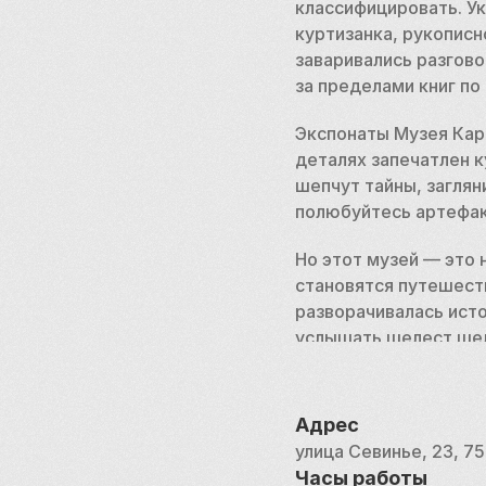
классифицировать. У
куртизанка, рукописн
заваривались разгов
за пределами книг по 
Экспонаты Музея Карн
деталях запечатлен к
шепчут тайны, заглян
полюбуйтесь артефак
Но этот музей — это 
становятся путешеств
разворачивалась исто
услышать шелест шелк
в этих стенах живо п
В мире, где преобла
Адрес
непреходящей силы ис
улица Севинье, 23, 7
история, сплетенная 
Часы работы