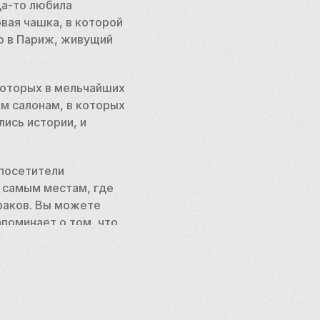
а-то любила 
ая чашка, в которой 
 в Париж, живущий 
оторых в мельчайших 
м салонам, в которых 
ись истории, и 
посетители 
 самым местам, где 
раков. Вы можете 
поминает о том, что 
 подтверждением 
просто место; это 
виденные артефакты, 