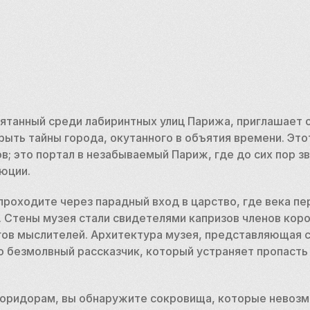
рятанный среди лабиринтных улиц Парижа, приглашает 
ыть тайны города, окутанного в объятия времени. Этот
; это портал в незабываемый Париж, где до сих пор зв
юции. 
проходите через парадный вход в царство, где века пе
. Стены музея стали свидетелями капризов членов коро
гов мыслителей. Архитектура музея, представляющая с
о безмолвный рассказчик, который устраняет пропаст
коридорам, вы обнаружите сокровища, которые невозм