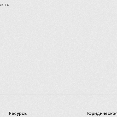
щность Парижа, который столетие за веком продолжает
крыто
Ресурсы
Юридическая