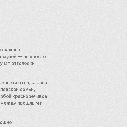
отважных 
 музей — не просто 
учат отголоски 
реплетаются, словно 
левской семьи, 
обой красноречивое 
ь между прошлым и 
ожно 