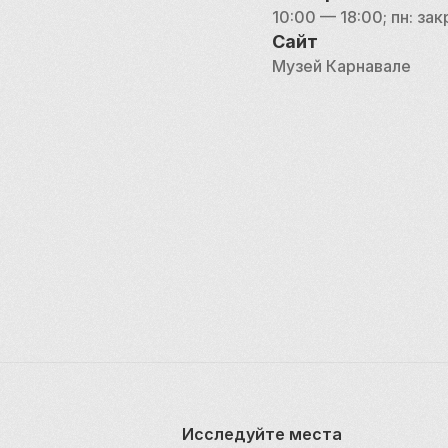
но и неосязаемую су
10:00 — 18:00; пн: за
сердца и умы.
Сайт
Музей Карнавале
Исследуйте места