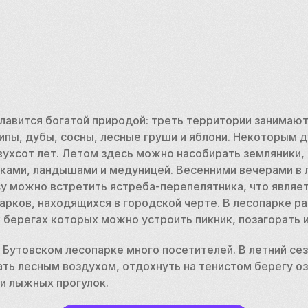
лавится богатой природой: треть территории занимают
пы, дубы, сосны, лесные груши и яблони. Некоторым д
ухсот лет. Летом здесь можно насобирать земляники, п
ками, ландышами и медуницей. Весенними вечерами в 
су можно встретить ястреба-перепелятника, что являет
рков, находящихся в городской черте. В лесопарке р
 берегах которых можно устроить пикник, позагорать и
 Бутовском лесопарке много посетителей. В летний сез
ть лесным воздухом, отдохнуть на тенистом берегу озе
 лыжных прогулок. 