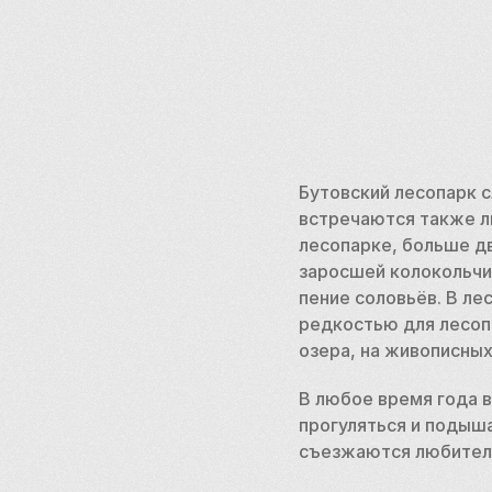
Бутовский лесопарк с
встречаются также ли
лесопарке, больше дв
заросшей колокольчи
пение соловьёв. В ле
редкостью для лесопа
озера, на живописных
В любое время года в
прогуляться и подыша
съезжаются любители