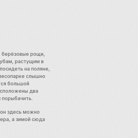
 берёзовые рощи, 
убам, растущим в 
осидеть на поляне, 
лесопарке слышно 
ся большой 
асположены два 
 порыбачить. 
он здесь можно 
ра, а зимой сюда 