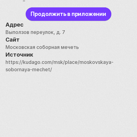
назад. Ожидается, что после ее завершения 
высота минаретов мечети будет достаточной, 
Продолжить в приложении
чтобы ее можно было увидеть из Московского 
Кремля. 
Адрес
Выползов переулок, д. 7
Сайт
Московская соборная мечеть
Источник
https://kudago.com/msk/place/moskovskaya-
sobornaya-mechet/