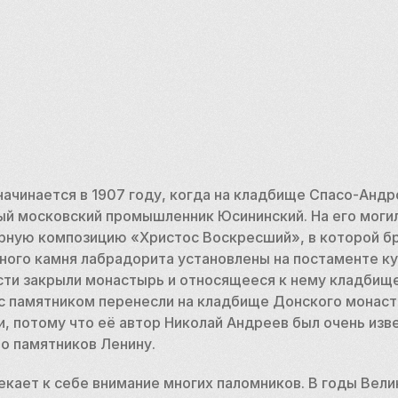
начинается в 1907 году, когда на кладбище Спасо-Андр
ый московский промышленник Юсининский. На его могил
рную композицию «Христос Воскресший», в которой бр
рного камня лабрадорита установлены на постаменте ку
сти закрыли монастырь и относящееся к нему кладбище,
 памятником перенесли на кладбище Донского монасты
, потому что её автор Николай Андреев был очень изв
 памятников Ленину. 
екает к себе внимание многих паломников. В годы Вели