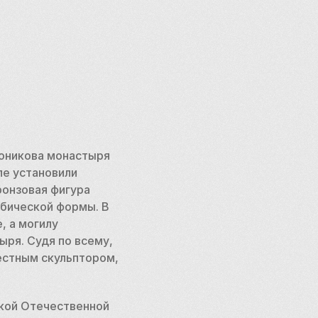
оникова монастыря 
е установили 
онзовая фигура 
бической формы. В 
 а могилу 
ря. Судя по всему, 
естным скульптором, 
кой Отечественной 