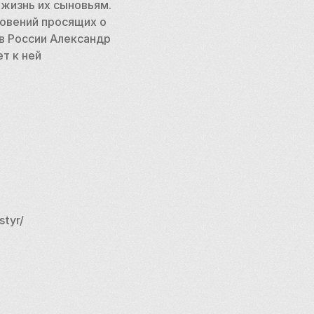
жизнь их сыновьям. 
овений просящих о 
в России Александр 
 к ней 
styr/