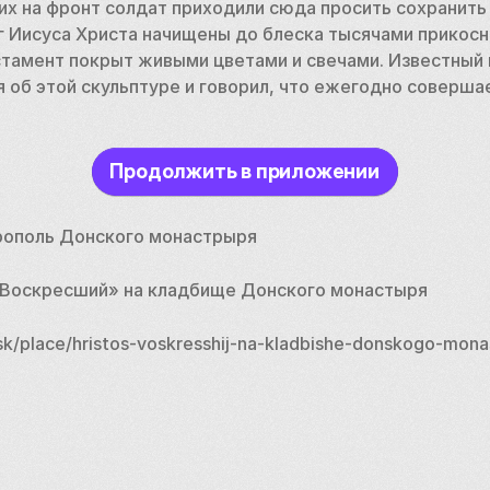
 на фронт солдат приходили сюда просить сохранить 
г Иисуса Христа начищены до блеска тысячами прикосн
стамент покрыт живыми цветами и свечами. Известный 
 об этой скульптуре и говорил, что ежегодно совершает
Продолжить в приложении
екрополь Донского монастрыря
 Воскресший» на кладбище Донского монастыря
k/place/hristos-voskresshij-na-kladbishe-donskogo-mona