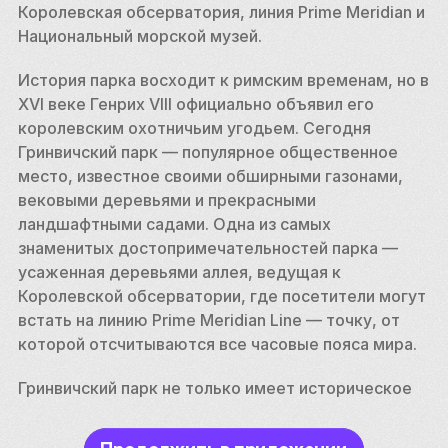
Королевская обсерватория, линия Prime Meridian и 
Национальный морской музей.
История парка восходит к римским временам, но в 
XVI веке Генрих VIII официально объявил его 
королевским охотничьим угодьем. Сегодня 
Гринвичский парк — популярное общественное 
место, известное своими обширными газонами, 
вековыми деревьями и прекрасными 
ландшафтными садами. Одна из самых 
знаменитых достопримечательностей парка — 
усаженная деревьями аллея, ведущая к 
Королевской обсерватории, где посетители могут 
встать на линию Prime Meridian Line — точку, от 
которой отсчитываются все часовые пояса мира.
Гринвичский парк не только имеет историческое 
значение, но и предлагает множество 
развлекательных мероприятий. В парке есть парк 