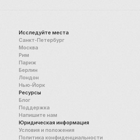
естественной красоты и отдыха, но и ключевая 
часть культурного и научного наследия Лондона. 
Независимо от того, хотите ли вы исследовать 
исторические достопримечательности, 
Исследуйте места
устраивать пикник на холмах или просто 
Санкт-Петербург
любоваться видами, Гринвичский парк предлагает 
Москва
идеальное сочетание истории, природы и отдыха 
Рим
в самом сердце Лондона.
Париж
Берлин
Лондон
Нью-Йорк
Ресурсы
Блог
Поддержка
Напишите нам
Юридическая информация
Условия и положения
Политика конфиденциальности