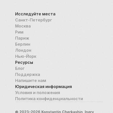
работам по возведению символа советской 
«счастливой жизни» не суждено было даже 
Исследуйте места
начаться. На месте, где должен был возвышаться 
Санкт-Петербург
могучий четырёхсотметровый колосс, был 
Москва
построен огромный плавательный бассейн (самый 
Рим
большой в стране). 
Париж
Берлин
После распада Советского Союза бассейн 
Лондон
перестал функционировать. В наше время здесь 
Нью-Йорк
опять возвышаются золотые купола Храма Христа 
Ресурсы
Спасителя, а несуществующий Дворец Советов 
Блог
принято считать главной утопией советской 
Поддержка
архитектуры. 
Напишите нам
Юридическая информация
Условия и положения
Политика конфиденциальности
© 2023-2026 Konstantin Cherkashin, Ingry