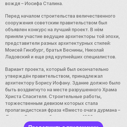
вождя – Иосифа Сталина. 
Перед началом строительства величественного 
сооружения советским правительством был 
объявлен конкурс на лучший проект. В нём 
приняли участие ведущие архитекторы той эпохи, 
представители разных архитектурных стилей: 
Моисей Гинзбург, братья Веснины, Николай 
Ладовский и еще ряд крупнейших специалистов. 
Вариант проекта, который был окончательно 
утверждён правительством, принадлежал 
архитектору Борису Иофану. Здание должно было 
быть воздвигнуто на месте разрушенного Храма 
Христа Спасителя. Строительные работы, 
торжественным девизом которых стала 
пропагандистская фраза «Вместо очага дурмана – 
Дворец Советов», были начаты в 1932 году. 
Высота здания должна была составить 420 