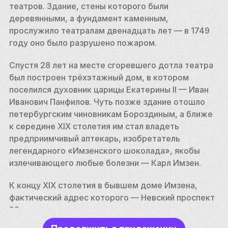
театров. Здание, стены которого были 
деревянными, а фундамент каменным, 
прослужило театралам двенадцать лет — в 1749 
году оно было разрушено пожаром.
Спустя 28 лет на месте сгоревшего дотла театра 
был построен трёхэтажный дом, в котором 
поселился духовник царицы Екатерины II — Иван 
Иванович Панфилов. Чуть позже здание отошло 
петербургским чиновникам Бороздиным, а ближе 
к середине XIX столетия им стал владеть 
предприимчивый аптекарь, изобретатель 
легендарного «Имзенского шоколада», якобы 
излечивающего любые болезни — Карл Имзен.
К концу XIX столетия в бывшем доме Имзена, 
фактический адрес которого — Невский проспект 
28, располагалось сразу несколько контор разного 
профиля: нотный и книжный магазины, одно из 