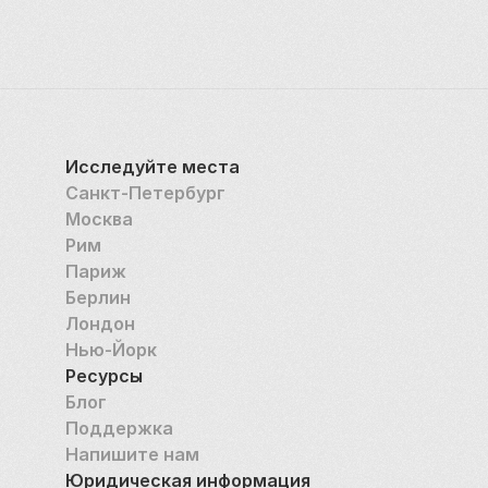
России пришли большевики, представительство 
американской компании «Зингер», как и 
представительства многих других западных 
компаний, было вынуждено свернуть свою 
деятельность на территории страны. В 
помещениях, где некогда находились офисы 
Исследуйте места
создателей уникальной и известной во всём мире 
Санкт-Петербург
швейной машинки, расположил свои стеллажи 
Москва
Дом Книги. Начиная с 1922 года, в этом здании 
Рим
сосредоточилась практически вся книжная 
Париж
торговля Санкт-Петербурга. Даже во время 
Берлин
блокады Ленинграда под грохотом вражеской 
Лондон
канонады знаменитый книжный магазин 
Нью-Йорк
продолжал работать, даря людям разумное, 
Ресурсы
доброе, вечное.
Блог
Поддержка
Напишите нам
Юридическая информация