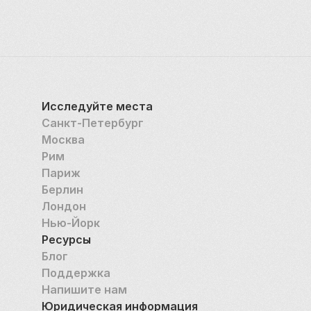
писателя. Напротив дома-музея стоит так 
называемый «скорбный» памятник Гоголю, 
запечатлевший согбенную фигуру писателя в 
последние дни его жизни. 
В тёплое время года в сквере около «Дома 
Гоголя» открывается Летняя читальня. Здесь 
Исследуйте места
созданы все условия для комфортного отдыха и 
Санкт-Петербург
работы: можно удобно устроиться на пуфиках, 
Москва
взять книжку с полки буккросинга, подключиться к 
Рим
бесплатному вай-фаю.
Париж
Берлин
Лондон
Нью-Йорк
Ресурсы
Блог
Поддержка
Напишите нам
Юридическая информация