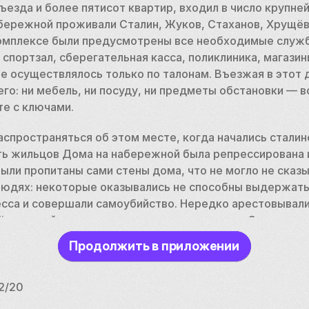
езда и более пятисот квартир, входил в число крупней
бережной проживали Сталин, Жуков, Стаханов, Хрущёв,
комплексе были предусмотрены все необходимые службы
спортзал, сберегательная касса, поликлиника, магазины
 осуществлялось только по талонам. Въезжая в этот д
его: ни мебель, ни посуду, ни предметы обстановки — в
е с ключами. 
аспространяться об этом месте, когда начались сталинс
ть жильцов Дома на набережной была репрессирована и
ли пропитаны сами стены дома, что не могло не сказыв
юдях: некоторые оказывались не способны выдержать 
есса и совершали самоубийство. Нередко арестовывали
н и детей, не достигших совершеннолетия. С тех пор в
то появляться призраки, жильцов преследовали видения
Продолжить в приложении
ума. 
режной является историческим памятником и входит в 
 2/20
в. Окутавшая его пелена мистики не рассеивается, о д