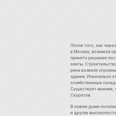
После того, как чере
в Москву, возникла п
принято решение пос
элиты. Строительство
реки возвели огромны
здание. Изначально э
хозяйственные складс
Существует мнение, 
Скуратов. 
В новом доме поселил
и другие высокопост