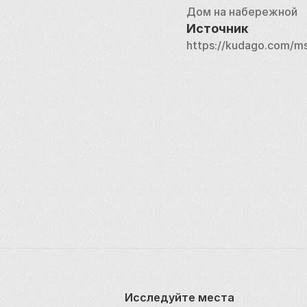
ходит дурная слава. 
Дом на набережной
Источник
https://kudago.com/m
Исследуйте места