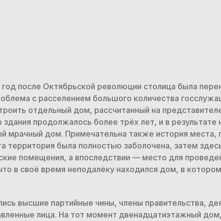
з год после Октябрьской революции столица была перен
роблема с расселением большого количества госслужащ
троить отдельный дом, рассчитанный на представителе
 здания продолжалось более трёх лет, и в результате 
й мрачный дом. Примечательна также история места, г
та территория была полностью заболочена, затем здесь
кие помещения, а впоследствии — место для проведени
что в своё время неподалёку находился дом, в которо
ись высшие партийные чины, члены правительства, деят
авленные лица. На тот момент двенадцатиэтажный дом,