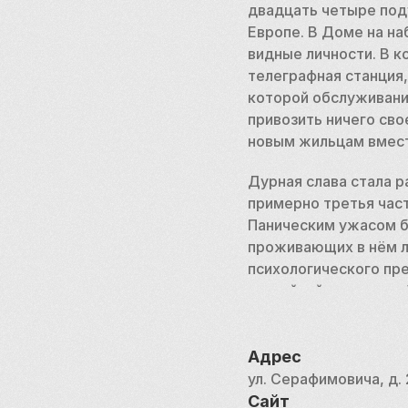
двадцать четыре подъ
Европе. В Доме на на
видные личности. В 
телеграфная станция, 
которой обслуживание
привозить ничего сво
новым жильцам вмест
Дурная слава стала р
примерно третья час
Паническим ужасом бы
проживающих в нём л
психологического пр
партийной элиты — жё
набережной стали час
некоторые сходили с 
Адрес
Сегодня Дом на набе
ул. Серафимовича, д.
государством объекто
Сайт