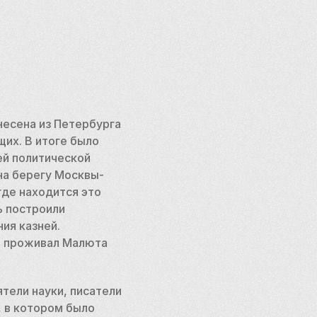
есена из Петербурга 
их. В итоге было 
й политической 
на берегу Москвы-
де находится это 
 построили 
я казней. 
м проживал Малюта 
ели науки, писатели 
 в котором было 