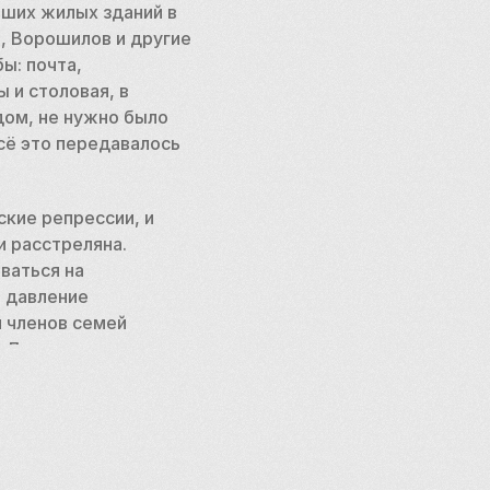
ших жилых зданий в 
 Ворошилов и другие 
: почта, 
 и столовая, в 
ом, не нужно было 
сё это передавалось 
кие репрессии, и 
 расстреляна. 
аться на 
давление 
 членов семей 
 Доме на 
 и навязчивые идеи, 
число охраняемых 
оме по сей день 