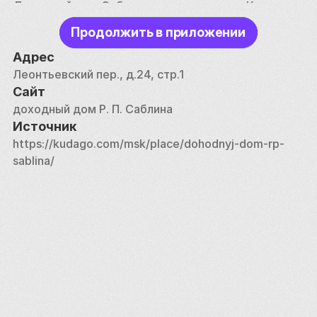
Доходный дом Саблина, а впоследствии Катыка – 
последнее место, где проживал в Москве Антон 
Продолжить в приложении
Чехов. В 1904 году он провёл здесь несколько 
недель, а затем уехал в Германию, где и умер. В 
Адрес
гости к Антону Павловичу нередко наведывались 
Леонтьевский пер., д.24, стр.1
В. Гиляровский и Н. Телешов.
Сайт
доходный дом Р. П. Саблина
Источник
https://kudago.com/msk/place/dohodnyj-dom-rp-
sablina/