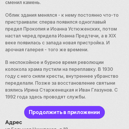
сменил камень. 
Облик здания менялся - к нему постоянно что-то 
пристраивали: сперва появился одноглавый 
предел Прокопия и Иоанна Устюженских, потом 
настал черед придела Иоанна Предтечи, а в XIX 
веке появилась с запада новая пристройка. И 
арочная галерея - того же времени. 
В неспокойное и бурное время революции 
колокола храма пустили на переплавку. В 1930 
году с него сняли кресты, внутреннее убранство 
переделали. Позже за восстановление святыни 
взялись Ирина Старженецкая и Иван Глазунов. С 
1992 года здесь проводят службы. 
Продолжить в приложении
Адрес