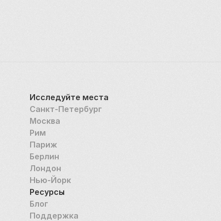
творческом использовании материалов, поэтому 
музей является незаменимой остановкой для всех, 
кто интересуется дизайном и историей культуры.
Исследуйте места
Санкт-Петербург
Москва
Рим
Париж
Берлин
Лондон
Нью-Йорк
Ресурсы
Блог
Поддержка