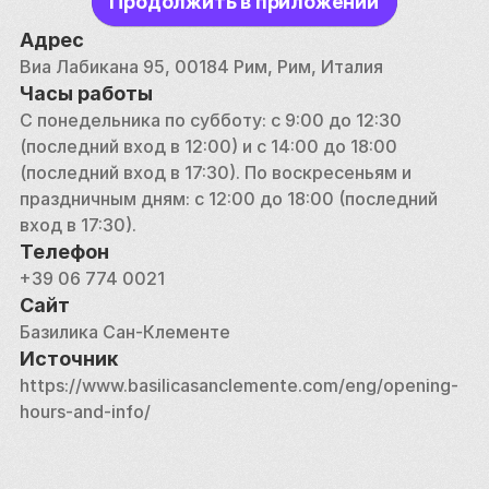
Продолжить в приложении
время церемоний.
Адрес
С XVII века базилика Сан-Клементе находится под 
Виа Лабикана 95, 00184 Рим, Рим, Италия
опекой ирландских доминиканцев, которые стали 
Часы работы
инициаторами раскопок, в ходе которых были 
С понедельника по субботу: с 9:00 до 12:30 
обнаружены многочисленные исторические слои 
(последний вход в 12:00) и с 14:00 до 18:00 
этого места. В ходе раскопок были обнаружены 
(последний вход в 17:30). По воскресеньям и 
не только Митреум, но и остатки более ранних 
праздничным дням: с 12:00 до 18:00 (последний 
римских построек, таких как промышленное 
вход в 17:30).
здание, которое, возможно, служило 
Телефон
императорским монетным двором. Посетители 
+39 06 774 0021
могут исследовать эти археологические чудеса, 
Сайт
чтобы получить представление о различных 
Базилика Сан-Клементе
этапах истории Рима.
Источник
https://www.basilicasanclemente.com/eng/opening-
hours-and-info/