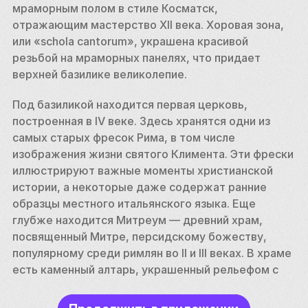
мраморным полом в стиле Косматск, 
отражающим мастерство XII века. Хоровая зона, 
или «schola cantorum», украшена красивой 
резьбой на мраморных панелях, что придает 
верхней базилике великолепие.
Под базиликой находится первая церковь, 
построенная в IV веке. Здесь хранятся одни из 
самых старых фресок Рима, в том числе 
изображения жизни святого Климента. Эти фрески 
иллюстрируют важные моменты христианской 
истории, а некоторые даже содержат ранние 
образцы местного итальянского языка. Еще 
глубже находится Митреум — древний храм, 
посвященный Митре, персидскому божеству, 
популярному среди римлян во II и III веках. В храме 
есть каменный алтарь, украшенный рельефом с 
изображением Митры, убивающей быка, и 
скамейками, на которых молящиеся собирались во 