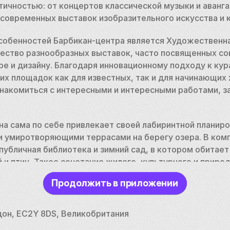
тичностью: от концертов классической музыки и аванг
асовременных выставок изобразительного искусства и 
собенностей Барбикан-центра является Художественная
ество разнообразных выставок, часто посвященных со
ре и дизайну. Благодаря инновационному подходу к кур
их площадок как для известных, так и для начинающих 
знакомиться с интересными и интересными работами, з
а сама по себе привлекает своей лабиринтной планиро
 умиротворяющими террасами на берегу озера. В комп
убличная библиотека и зимний сад, в котором обитает
 и птиц. Такое сочетание жилого, культурного и природ
кальной городской средой, отражающей утопические ид
Продолжить в приложении
то не просто культурное заведение; это символ приве
ьство способности города ценить модернистскую архит
дон, EC2Y 8DS, Великобритания
го, посещаете ли вы представление, осматриваете выст