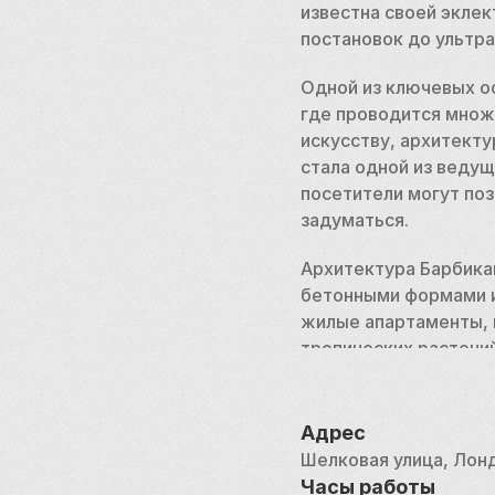
известна своей эклек
постановок до ультр
Одной из ключевых о
где проводится множ
искусству, архитекту
стала одной из ведущ
посетители могут по
задуматься.
Архитектура Барбикан
бетонными формами и
жилые апартаменты, п
тропических растений
делает Barbican уни
Центр «Барбикан» — э
Адрес
искусству и свидетел
Шелковая улица, Лон
ее. Независимо от то
Часы работы