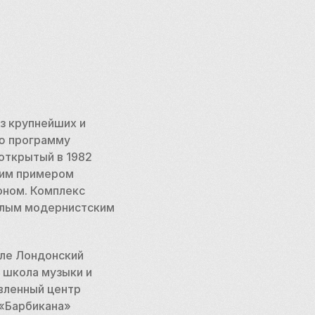
 крупнейших и 
ю программу 
открытый в 1982 
им примером 
ном. Комплекс 
елым модернистским 
ле Лондонский 
школа музыки и 
вленный центр 
«Барбикана» 