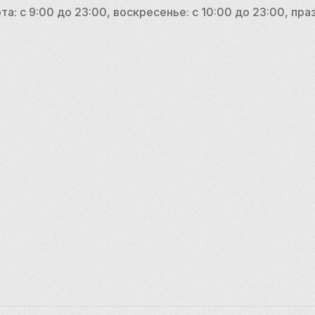
о обширным пространствам, отель Barbican предлагает 
: с 9:00 до 23:00, воскресенье: с 10:00 до 23:00, праз
урный опыт в самом центре Лондона.