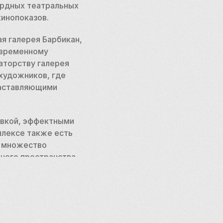
ардных театральных 
кинопоказов.
 галерея Барбикан, 
временному 
аторству галерея 
художников, где 
аставляющими 
вкой, эффектными 
лексе также есть 
 множество 
ного пространства 
еалы его дизайнеров.
рженности Лондона 
ектуру и воспевать 
авку или просто 