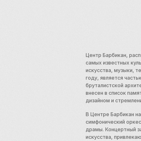
Центр Барбикан, расп
самых известных кул
искусства, музыки, те
году, является часть
бруталистской архит
внесен в список памя
дизайном и стремлени
В Центре Барбикан н
симфонический оркест
драмы. Концертный за
искусства, привлекаю