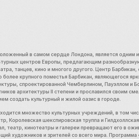
оложенный в самом сердце Лондона, является одним из
ьтурных центров Европы, предлагающим разнообразну
атра, танцев, кино и многого другого. Центр Барбикан, 
ю более крупного поместья Барбикан, являющегося ярк
ектуры, спроектированной Чемберлином, Пауэллом и Бо
тников архитектуры II степени и прославился своим см
ем создать культурный и жилой оазис в городе.
аходится множество культурных учреждений, в том чис
р, Королевская шекспировская труппа и Гилдхоллская 
л, театр, кинотеатры и галереи превращают его в ожи
щий художников и зрителей со всего мира. Программа 