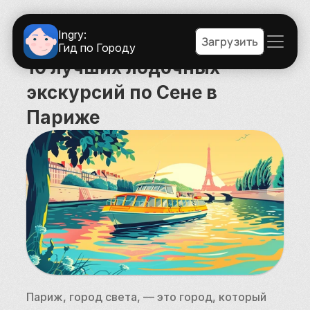
Ingry:
Загрузить
Гид по Городу
10 лучших лодочных 
экскурсий по Сене в 
Париже
Париж, город света, — это город, который 