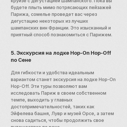
круизе с дегустацией шампанского. Пока вы 
будете плыть мимо потрясающих пейзажей 
Парижа, сомелье проведет вас через 
дегустацию некоторых из лучших 
шампанских вин Франции. Это изысканный и 
приятный способ познакомиться с Парижем.
5. Экскурсия на лодке Hop-On Hop-Off 
по Сене
Для гибкости и удобства идеальным 
вариантом станет экскурсия на лодке Hop-On 
Hop-Off. Эти туры позволяют вам 
исследовать Париж в своем собственном 
темпе, выходить у главных 
достопримечательностей, таких как 
Эйфелева башня, Лувр и музей Орсе, а затем 
снова садиться, чтобы продолжить свое 
путешествие по реке.